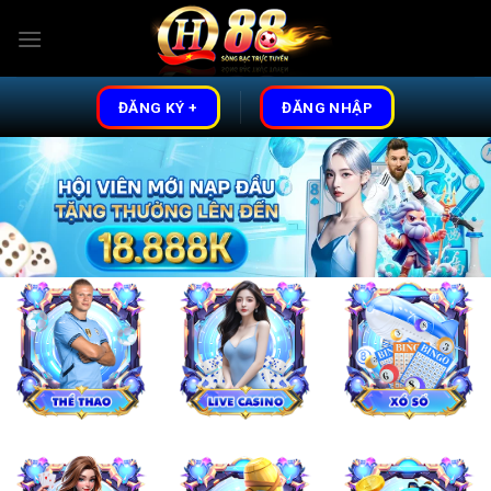
Skip
to
content
ĐĂNG KÝ +
ĐĂNG NHẬP