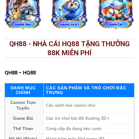
QH88 - NHÀ CÁI HQ88 TẶNG THƯỞNG
88K MIỄN PHÍ
QH88
– HQ88
DANH MỤC
CÁC SẢN PHẨM VÀ TRÒ CHƠI ĐẶC
CHÍNH
TRƯNG
Casino Trực
Các sảnh live casino như
Tuyến
Game Bài
Các trò chơi bài đổi thưởng 3D t
Thể Thao
Cung cấp đa dạng kèo cược
Nổ Hũ (Slots)
Hàng trăm máy Slot game 3D