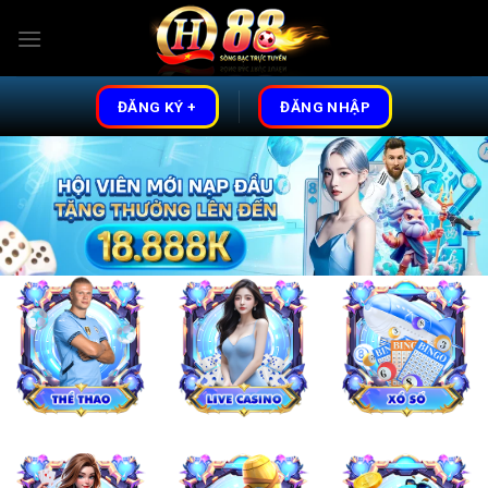
Skip
to
content
ĐĂNG KÝ +
ĐĂNG NHẬP