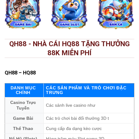
QH88 - NHÀ CÁI HQ88 TẶNG THƯỞNG
88K MIỄN PHÍ
QH88
– HQ88
DANH MỤC
CÁC SẢN PHẨM VÀ TRÒ CHƠI ĐẶC
CHÍNH
TRƯNG
Casino Trực
Các sảnh live casino như
Tuyến
Game Bài
Các trò chơi bài đổi thưởng 3D t
Thể Thao
Cung cấp đa dạng kèo cược
Nổ Hũ (Slots)
Hàng trăm máy Slot game 3D