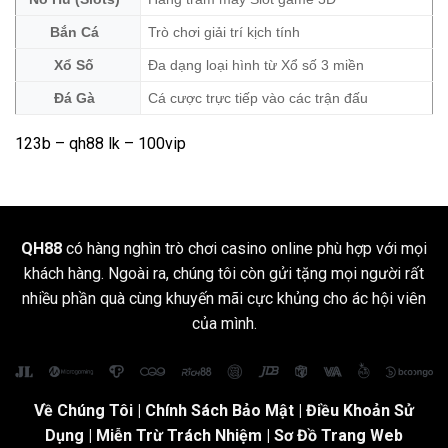
Bắn Cá
Trò chơi giải trí kịch tính
Xổ Số
Đa dạng loại hình từ Xổ số 3 miền
Đá Gà
Cá cược trực tiếp vào các trận đấu
123b
–
qh88 lk
– 100vip
QH88
có hàng nghìn trò chơi casino online phù hợp với mọi
khách hàng. Ngoài ra, chúng tôi còn gửi tặng mọi người rất
nhiều phần quà cùng khuyến mãi cực khủng cho ác hội viên
của mình.
Về Chúng Tôi
|
Chính Sách Bảo Mật
|
Điều Khoản Sử
Dụng
| Miễn Trừ Trách Nhiệm |
Sơ Đồ Trang Web