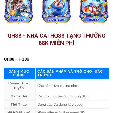
QH88 - NHÀ CÁI HQ88 TẶNG THƯỞNG
88K MIỄN PHÍ
QH88
– HQ88
DANH MỤC
CÁC SẢN PHẨM VÀ TRÒ CHƠI ĐẶC
CHÍNH
TRƯNG
Casino Trực
Các sảnh live casino như
Tuyến
Game Bài
Các trò chơi bài đổi thưởng 3D t
Thể Thao
Cung cấp đa dạng kèo cược
Nổ Hũ (Slots)
Hàng trăm máy Slot game 3D