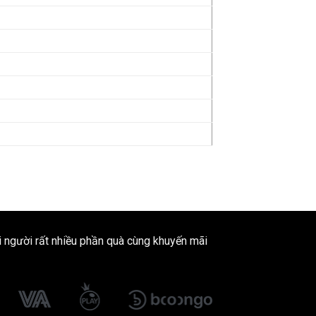
i người rất nhiều phần quà cùng khuyến mãi