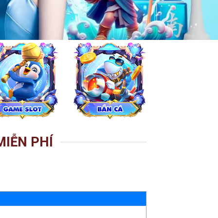
MIỄN PHÍ