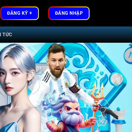
ĐĂNG KÝ +
ĐĂNG NHẬP
N TỨC