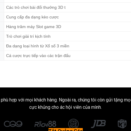
Các trò chơi bài đổi thưởng 3D t
Cung cấp đa dạng kèo cược
Hàng trăm máy Slot game 3D
Trò chơi giải trí kịch tính
Đa dạng loại hình từ Xổ số 3 miền
Cá cược trực tiếp vào các trận đấu
 phù hợp với mọi khách hàng. Ngoài ra, chúng tôi còn gửi tặng mọ
cực khủng cho ác hội viên của mình.