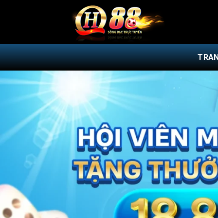
Skip
to
content
TRA