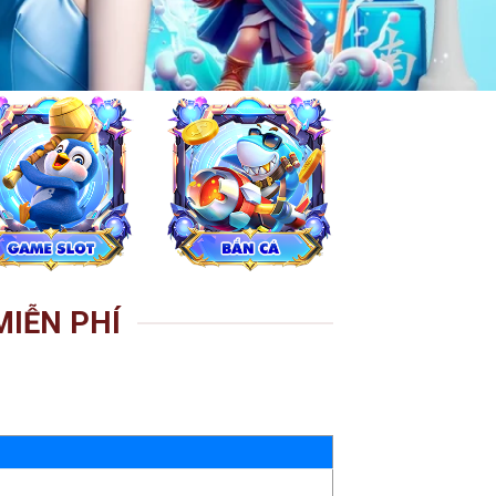
MIỄN PHÍ