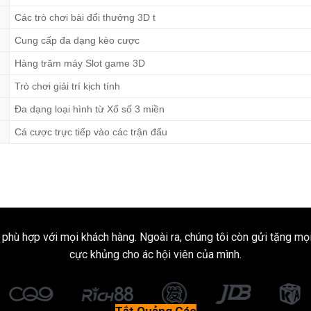
Các trò chơi bài đổi thưởng 3D t
Cung cấp đa dạng kèo cược
Hàng trăm máy Slot game 3D
Trò chơi giải trí kịch tính
Đa dạng loại hình từ Xổ số 3 miền
Cá cược trực tiếp vào các trận đấu
 phù hợp với mọi khách hàng. Ngoài ra, chúng tôi còn gửi tặng mọ
cực khủng cho ác hội viên của mình.