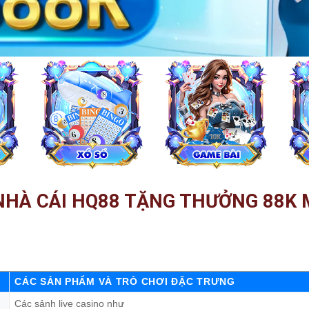
NHÀ CÁI HQ88 TẶNG THƯỞNG 88K 
CÁC SẢN PHẨM VÀ TRÒ CHƠI ĐẶC TRƯNG
Các sảnh live casino như