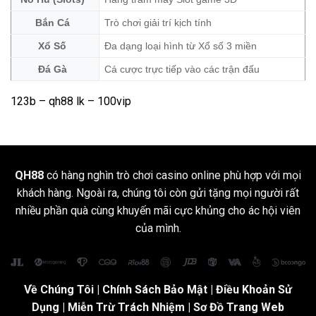
Bắn Cá
Trò chơi giải trí kịch tính
Xổ Số
Đa dạng loại hình từ Xổ số 3 miền
Đá Gà
Cá cược trực tiếp vào các trận đấu
123b
–
qh88 lk
– 100vip
QH88
có hàng nghìn trò chơi casino online phù hợp với mọi
khách hàng. Ngoài ra, chúng tôi còn gửi tặng mọi người rất
nhiều phần quà cùng khuyến mãi cực khủng cho ác hội viên
của mình.
Về Chúng Tôi
|
Chính Sách Bảo Mật
|
Điều Khoản Sử
Dụng
| Miễn Trừ Trách Nhiệm |
Sơ Đồ Trang Web