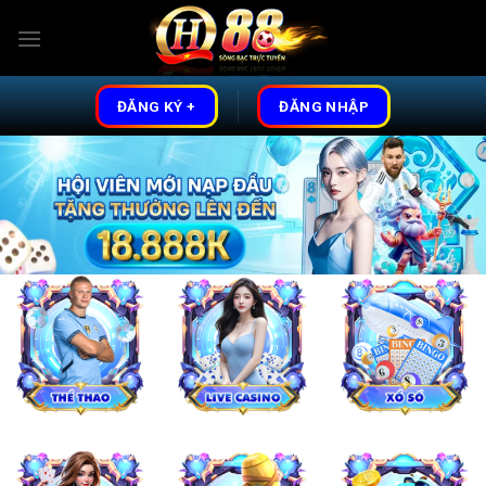
Skip
to
content
ĐĂNG KÝ +
ĐĂNG NHẬP