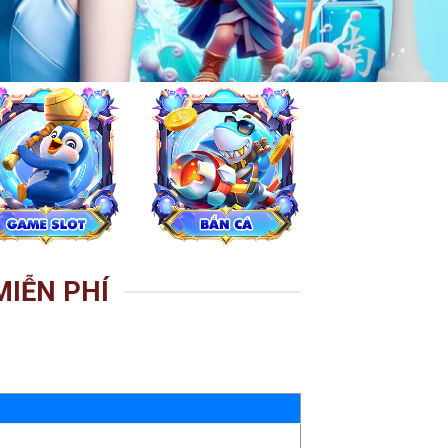
MIỄN PHÍ