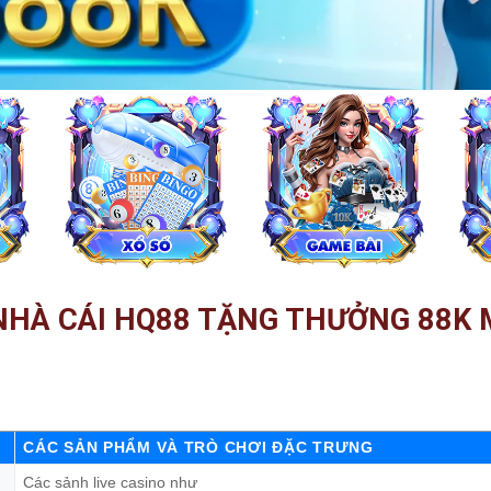
NHÀ CÁI HQ88 TẶNG THƯỞNG 88K 
CÁC SẢN PHẨM VÀ TRÒ CHƠI ĐẶC TRƯNG
Các sảnh live casino như