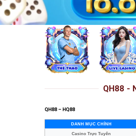
QH88 - 
QH88
– HQ88
DANH MỤC CHÍNH
Casino Trực Tuyến