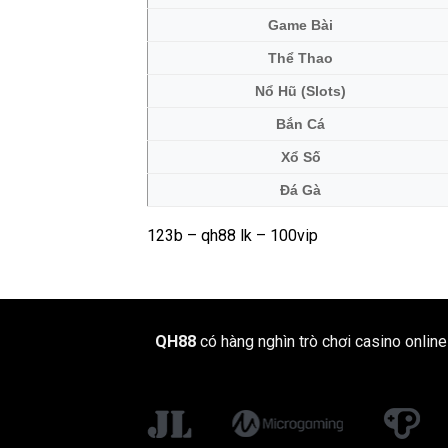
Game Bài
Thể Thao
Nổ Hũ (Slots)
Bắn Cá
Xổ Số
Đá Gà
123b
–
qh88 lk
– 100vip
QH88
có hàng nghìn trò chơi casino online