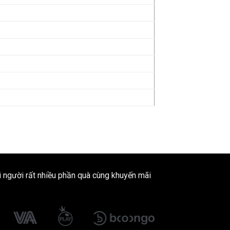
i người rất nhiều phần quà cùng khuyến mãi