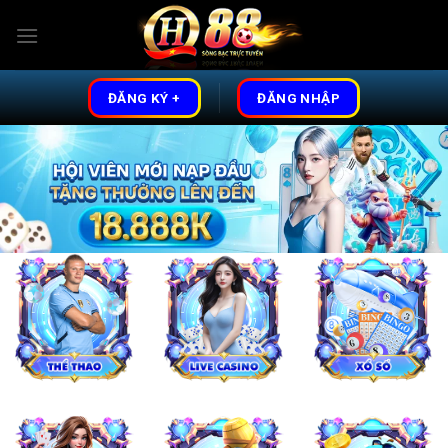
Skip
to
content
ĐĂNG KÝ +
ĐĂNG NHẬP