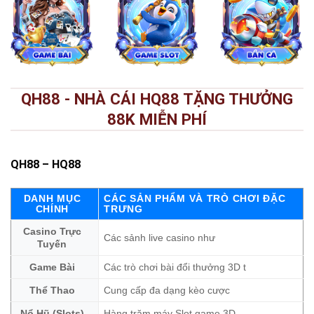
QH88 - NHÀ CÁI HQ88 TẶNG THƯỞNG
88K MIỄN PHÍ
QH88
– HQ88
DANH MỤC
CÁC SẢN PHẨM VÀ TRÒ CHƠI ĐẶC
CHÍNH
TRƯNG
Casino Trực
Các sảnh live casino như
Tuyến
Game Bài
Các trò chơi bài đổi thưởng 3D t
Thể Thao
Cung cấp đa dạng kèo cược
Nổ Hũ (Slots)
Hàng trăm máy Slot game 3D