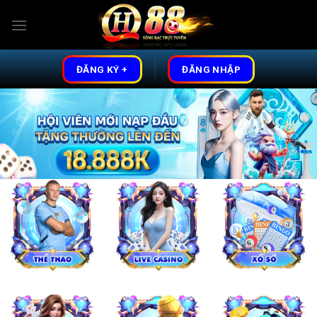
Skip
to
content
ĐĂNG KÝ +
ĐĂNG NHẬP