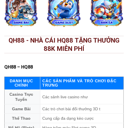
QH88 - NHÀ CÁI HQ88 TẶNG THƯỞNG
88K MIỄN PHÍ
QH88
– HQ88
DANH MỤC
CÁC SẢN PHẨM VÀ TRÒ CHƠI ĐẶC
CHÍNH
TRƯNG
Casino Trực
Các sảnh live casino như
Tuyến
Game Bài
Các trò chơi bài đổi thưởng 3D t
Thể Thao
Cung cấp đa dạng kèo cược
Nổ Hũ (Slots)
Hàng trăm máy Slot game 3D