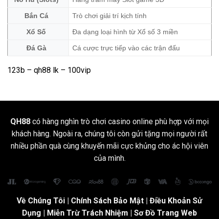
Bắn Cá
Trò chơi giải trí kịch tính
Xổ Số
Đa dạng loại hình từ Xổ số 3 miền
Đá Gà
Cá cược trực tiếp vào các trận đấu
123b
–
qh88 lk
– 100vip
QH88
có hàng nghìn trò chơi casino online phù hợp với mọi
khách hàng. Ngoài ra, chúng tôi còn gửi tặng mọi người rất
nhiều phần quà cùng khuyến mãi cực khủng cho ác hội viên
của mình.
Về Chúng Tôi
|
Chính Sách Bảo Mật
|
Điều Khoản Sử
Dụng
| Miễn Trừ Trách Nhiệm |
Sơ Đồ Trang Web