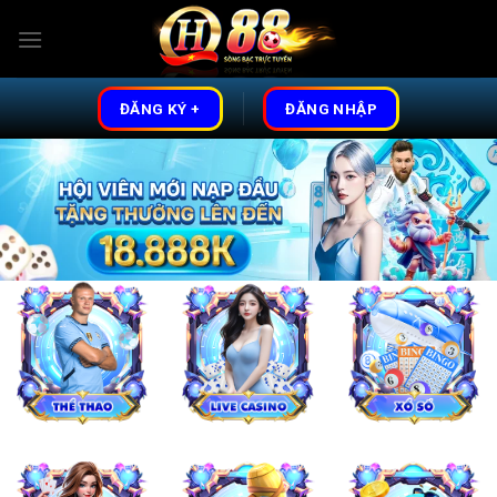
Skip
to
content
ĐĂNG KÝ +
ĐĂNG NHẬP