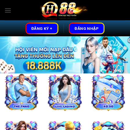
Skip
to
content
ĐĂNG KÝ +
ĐĂNG NHẬP