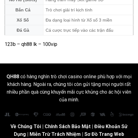
Bắn Cá
Trò chơi giải trí kịch tính
Xổ Số
Đa dạng loại hình từ Xổ số 3 miền
Đá Gà
Cá cược trực tiếp vào các trận đấu
123b
–
qh88 lk
– 100vip
QH88
có hàng nghìn trò chơi casino online phù hợp với mọi
khách hàng. Ngoài ra, chúng tôi còn gửi tặng mọi người rất
nhiều phần quà cùng khuyến mãi cực khủng cho ác hội viên
của mình.
Về Chúng Tôi
|
Chính Sách Bảo Mật
|
Điều Khoản Sử
Dụng
| Miễn Trừ Trách Nhiệm |
Sơ Đồ Trang Web