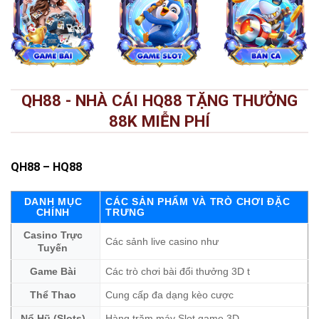
QH88 - NHÀ CÁI HQ88 TẶNG THƯỞNG
88K MIỄN PHÍ
QH88
– HQ88
DANH MỤC
CÁC SẢN PHẨM VÀ TRÒ CHƠI ĐẶC
CHÍNH
TRƯNG
Casino Trực
Các sảnh live casino như
Tuyến
Game Bài
Các trò chơi bài đổi thưởng 3D t
Thể Thao
Cung cấp đa dạng kèo cược
Nổ Hũ (Slots)
Hàng trăm máy Slot game 3D