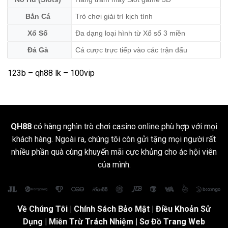
Bắn Cá
Trò chơi giải trí kịch tính
Xổ Số
Đa dạng loại hình từ Xổ số 3 miền
Đá Gà
Cá cược trực tiếp vào các trận đấu
123b
–
qh88 lk
– 100vip
QH88
có hàng nghìn trò chơi casino online phù hợp với mọi
khách hàng. Ngoài ra, chúng tôi còn gửi tặng mọi người rất
nhiều phần quà cùng khuyến mãi cực khủng cho ác hội viên
của mình.
Về Chúng Tôi
|
Chính Sách Bảo Mật
|
Điều Khoản Sử
Dụng
| Miễn Trừ Trách Nhiệm |
Sơ Đồ Trang Web