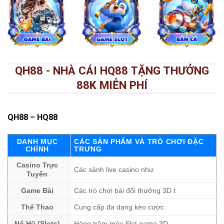
QH88 - NHÀ CÁI HQ88 TẶNG THƯỞNG
88K MIỄN PHÍ
QH88
– HQ88
DANH MỤC
CÁC SẢN PHẨM VÀ TRÒ CHƠI ĐẶC
CHÍNH
TRƯNG
Casino Trực
Các sảnh live casino như
Tuyến
Game Bài
Các trò chơi bài đổi thưởng 3D t
Thể Thao
Cung cấp đa dạng kèo cược
Nổ Hũ (Slots)
Hàng trăm máy Slot game 3D