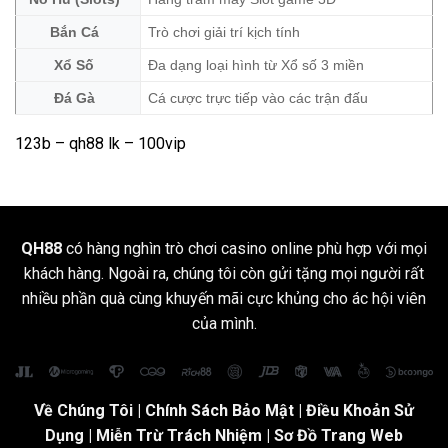
Bắn Cá
Trò chơi giải trí kịch tính
Xổ Số
Đa dạng loại hình từ Xổ số 3 miền
Đá Gà
Cá cược trực tiếp vào các trận đấu
123b
–
qh88 lk
– 100vip
QH88
có hàng nghìn trò chơi casino online phù hợp với mọi
khách hàng. Ngoài ra, chúng tôi còn gửi tặng mọi người rất
nhiều phần quà cùng khuyến mãi cực khủng cho ác hội viên
của mình.
Về Chúng Tôi
|
Chính Sách Bảo Mật
|
Điều Khoản Sử
Dụng
| Miễn Trừ Trách Nhiệm |
Sơ Đồ Trang Web