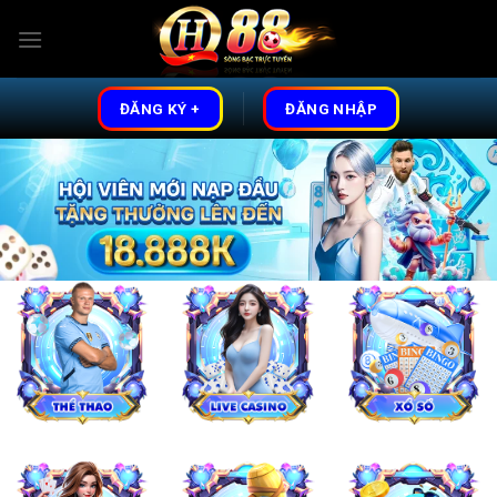
Skip
to
content
ĐĂNG KÝ +
ĐĂNG NHẬP