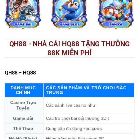
QH88 - NHÀ CÁI HQ88 TẶNG THƯỞNG
88K MIỄN PHÍ
QH88
– HQ88
DANH MỤC
CÁC SẢN PHẨM VÀ TRÒ CHƠI ĐẶC
CHÍNH
TRƯNG
Casino Trực
Các sảnh live casino như
Tuyến
Game Bài
Các trò chơi bài đổi thưởng 3D t
Thể Thao
Cung cấp đa dạng kèo cược
Nổ Hũ (Slots)
Hàng trăm máy Slot game 3D