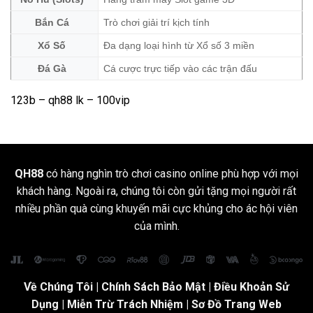
Bắn Cá
Trò chơi giải trí kịch tính
Xổ Số
Đa dạng loại hình từ Xổ số 3 miền
Đá Gà
Cá cược trực tiếp vào các trận đấu
123b
–
qh88 lk
– 100vip
QH88
có hàng nghìn trò chơi casino online phù hợp với mọi
khách hàng. Ngoài ra, chúng tôi còn gửi tặng mọi người rất
nhiều phần quà cùng khuyến mãi cực khủng cho ác hội viên
của mình.
Về Chúng Tôi
|
Chính Sách Bảo Mật
|
Điều Khoản Sử
Dụng
| Miễn Trừ Trách Nhiệm |
Sơ Đồ Trang Web