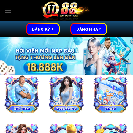
Skip
to
content
ĐĂNG KÝ +
ĐĂNG NHẬP