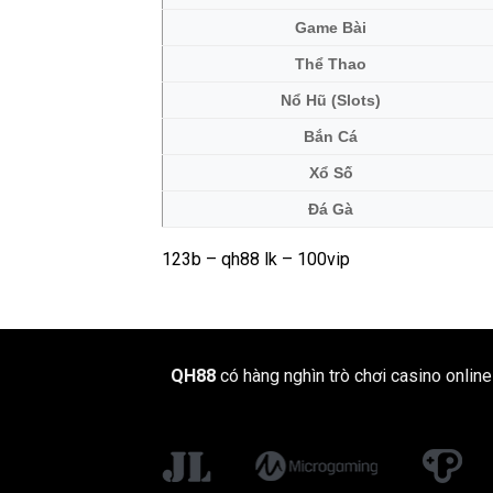
Game Bài
Thể Thao
Nổ Hũ (Slots)
Bắn Cá
Xổ Số
Đá Gà
123b
–
qh88 lk
– 100vip
QH88
có hàng nghìn trò chơi casino online