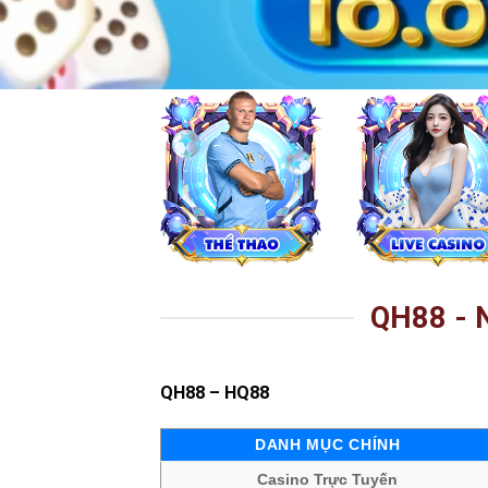
QH88 - 
QH88
– HQ88
DANH MỤC CHÍNH
Casino Trực Tuyến