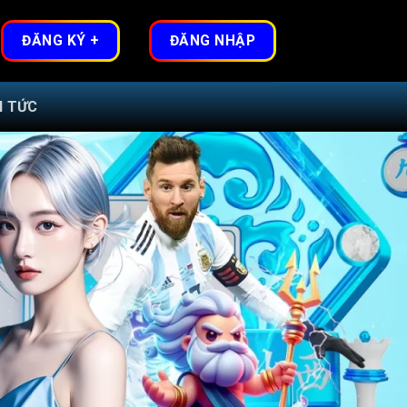
ĐĂNG KÝ +
ĐĂNG NHẬP
N TỨC