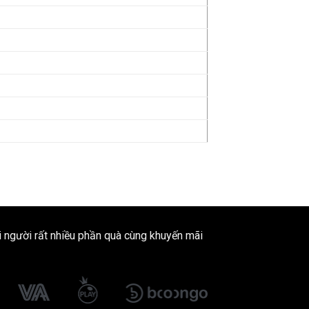
i người rất nhiều phần quà cùng khuyến mãi