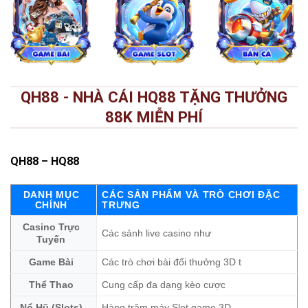
QH88 - NHÀ CÁI HQ88 TẶNG THƯỞNG
88K MIỄN PHÍ
QH88
– HQ88
DANH MỤC
CÁC SẢN PHẨM VÀ TRÒ CHƠI ĐẶC
CHÍNH
TRƯNG
Casino Trực
Các sảnh live casino như
Tuyến
Game Bài
Các trò chơi bài đổi thưởng 3D t
Thể Thao
Cung cấp đa dạng kèo cược
Nổ Hũ (Slots)
Hàng trăm máy Slot game 3D