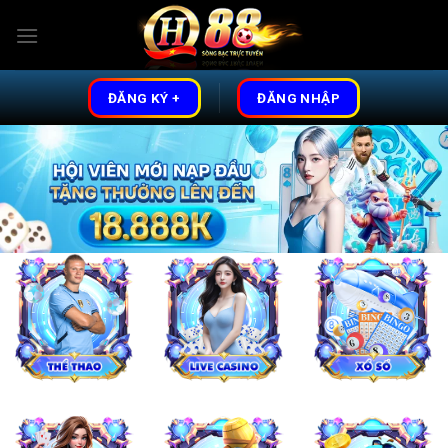
Skip
to
content
ĐĂNG KÝ +
ĐĂNG NHẬP