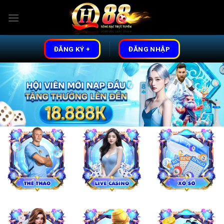
Skip
to
content
ĐĂNG KÝ +
ĐĂNG NHẬP