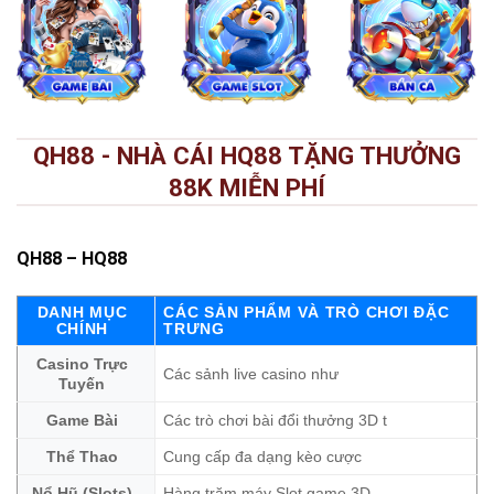
QH88 - NHÀ CÁI HQ88 TẶNG THƯỞNG
88K MIỄN PHÍ
QH88
– HQ88
DANH MỤC
CÁC SẢN PHẨM VÀ TRÒ CHƠI ĐẶC
CHÍNH
TRƯNG
Casino Trực
Các sảnh live casino như
Tuyến
Game Bài
Các trò chơi bài đổi thưởng 3D t
Thể Thao
Cung cấp đa dạng kèo cược
Nổ Hũ (Slots)
Hàng trăm máy Slot game 3D