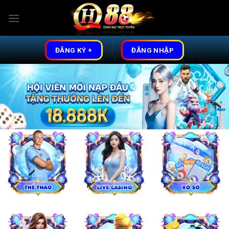
Skip
to
content
ĐĂNG KÝ +
ĐĂNG NHẬP