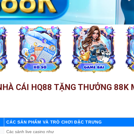
NHÀ CÁI HQ88 TẶNG THƯỞNG 88K 
CÁC SẢN PHẨM VÀ TRÒ CHƠI ĐẶC TRƯNG
Các sảnh live casino như