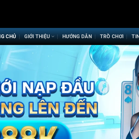
NG CHỦ
GIỚI THIỆU
HƯỚNG DẪN
TRÒ CHƠI
TI