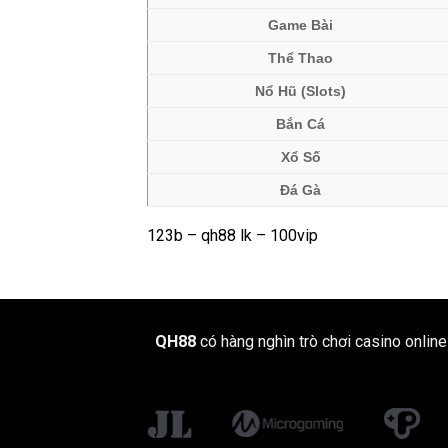
Game Bài
Thể Thao
Nổ Hũ (Slots)
Bắn Cá
Xổ Số
Đá Gà
123b
–
qh88 lk
– 100vip
QH88
có hàng nghìn trò chơi casino online