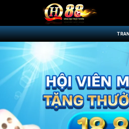
Skip
to
content
TRA