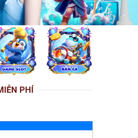
MIỄN PHÍ