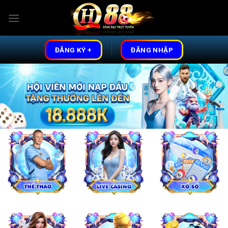
Skip
to
content
ĐĂNG KÝ +
ĐĂNG NHẬP