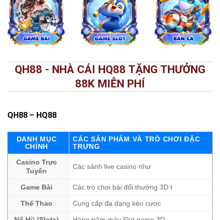
QH88 - NHÀ CÁI HQ88 TẶNG THƯỞNG
88K MIỄN PHÍ
QH88
– HQ88
DANH MỤC
CÁC SẢN PHẨM VÀ TRÒ CHƠI ĐẶC
CHÍNH
TRƯNG
Casino Trực
Các sảnh live casino như
Tuyến
Game Bài
Các trò chơi bài đổi thưởng 3D t
Thể Thao
Cung cấp đa dạng kèo cược
Nổ Hũ (Slots)
Hàng trăm máy Slot game 3D