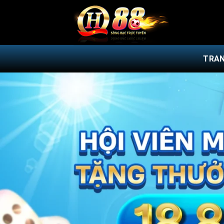
Skip
to
content
TRA