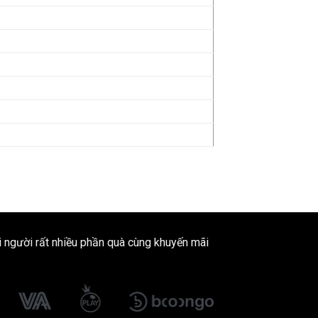
i người rất nhiều phần quà cùng khuyến mãi