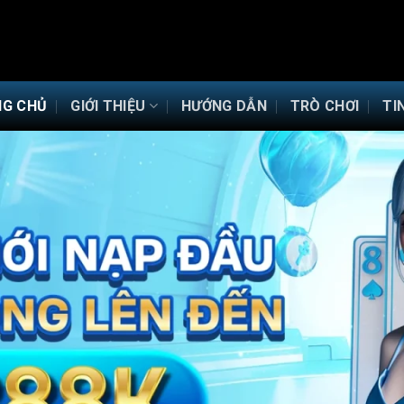
NG CHỦ
GIỚI THIỆU
HƯỚNG DẪN
TRÒ CHƠI
TI