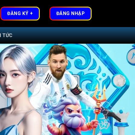
ĐĂNG KÝ +
ĐĂNG NHẬP
N TỨC