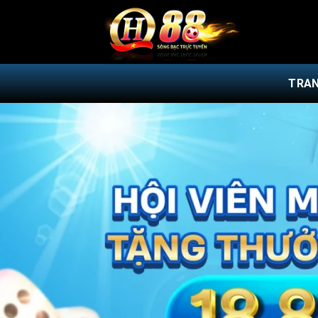
Skip
to
content
TRA