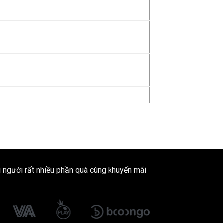
i người rất nhiều phần quà cùng khuyến mãi