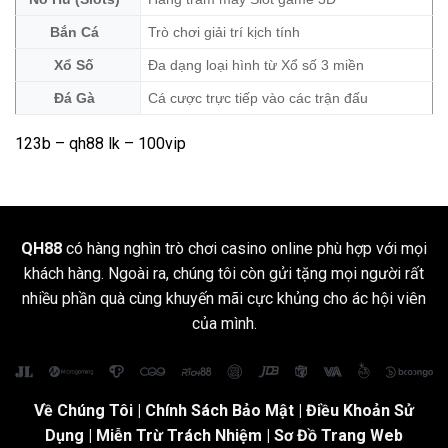
Bắn Cá
Trò chơi giải trí kịch tính
Xổ Số
Đa dạng loại hình từ Xổ số 3 miền
Đá Gà
Cá cược trực tiếp vào các trận đấu
123b
–
qh88 lk
– 100vip
QH88
có hàng nghìn trò chơi casino online phù hợp với mọi
khách hàng. Ngoài ra, chúng tôi còn gửi tặng mọi người rất
nhiều phần quà cùng khuyến mãi cực khủng cho ác hội viên
của mình.
Về Chúng Tôi
|
Chính Sách Bảo Mật
|
Điều Khoản Sử
Dụng
| Miễn Trừ Trách Nhiệm |
Sơ Đồ Trang Web