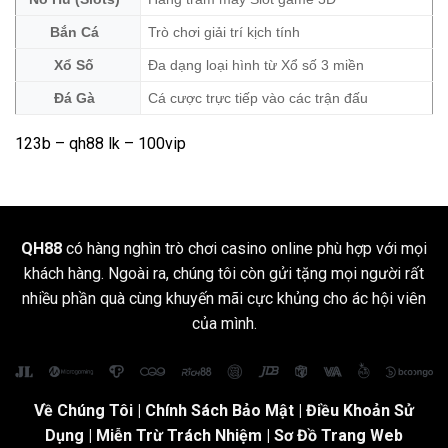
Bắn Cá
Trò chơi giải trí kịch tính
Xổ Số
Đa dạng loại hình từ Xổ số 3 miền
Đá Gà
Cá cược trực tiếp vào các trận đấu
123b
–
qh88 lk
– 100vip
QH88
có hàng nghìn trò chơi casino online phù hợp với mọi
khách hàng. Ngoài ra, chúng tôi còn gửi tặng mọi người rất
nhiều phần quà cùng khuyến mãi cực khủng cho ác hội viên
của mình.
Về Chúng Tôi
|
Chính Sách Bảo Mật
|
Điều Khoản Sử
Dụng
| Miễn Trừ Trách Nhiệm |
Sơ Đồ Trang Web