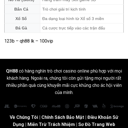
Bắn Cá
Trò chơi giải trí kịch tính
Xổ Số
Đa dạng loại hình từ Xổ số 3 miền
Đá Gà
Cá cược trực tiếp vào các trận đấu
123b
–
qh88 lk
– 100vip
QH88
có hàng nghìn trò chơi casino online phù hợp với mọi
khách hàng. Ngoài ra, chúng tôi còn gửi tặng mọi người rất
nhiều phần quà cùng khuyến mãi cực khủng cho ác hội viên
của mình.
Về Chúng Tôi
|
Chính Sách Bảo Mật
|
Điều Khoản Sử
Dụng
| Miễn Trừ Trách Nhiệm |
Sơ Đồ Trang Web