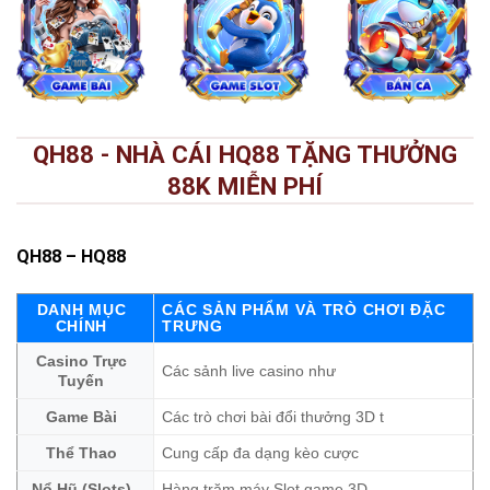
QH88 - NHÀ CÁI HQ88 TẶNG THƯỞNG
88K MIỄN PHÍ
QH88
– HQ88
DANH MỤC
CÁC SẢN PHẨM VÀ TRÒ CHƠI ĐẶC
CHÍNH
TRƯNG
Casino Trực
Các sảnh live casino như
Tuyến
Game Bài
Các trò chơi bài đổi thưởng 3D t
Thể Thao
Cung cấp đa dạng kèo cược
Nổ Hũ (Slots)
Hàng trăm máy Slot game 3D