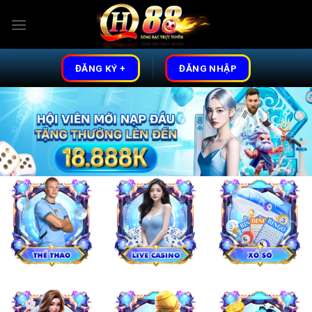
Skip
to
content
ĐĂNG KÝ +
ĐĂNG NHẬP