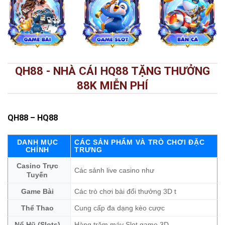
QH88 - NHÀ CÁI HQ88 TẶNG THƯỞNG
88K MIỄN PHÍ
QH88
– HQ88
DANH MỤC
CÁC SẢN PHẨM VÀ TRÒ CHƠI ĐẶC
CHÍNH
TRƯNG
Casino Trực
Các sảnh live casino như
Tuyến
Game Bài
Các trò chơi bài đổi thưởng 3D t
Thể Thao
Cung cấp đa dạng kèo cược
Nổ Hũ (Slots)
Hàng trăm máy Slot game 3D