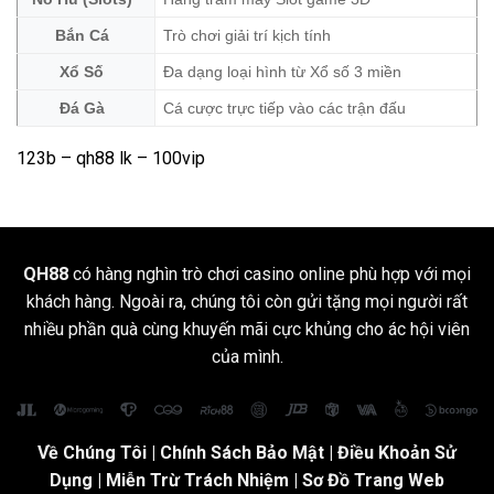
Bắn Cá
Trò chơi giải trí kịch tính
Xổ Số
Đa dạng loại hình từ Xổ số 3 miền
Đá Gà
Cá cược trực tiếp vào các trận đấu
123b
–
qh88 lk
– 100vip
QH88
có hàng nghìn trò chơi casino online phù hợp với mọi
khách hàng. Ngoài ra, chúng tôi còn gửi tặng mọi người rất
nhiều phần quà cùng khuyến mãi cực khủng cho ác hội viên
của mình.
Về Chúng Tôi
|
Chính Sách Bảo Mật
|
Điều Khoản Sử
Dụng
| Miễn Trừ Trách Nhiệm |
Sơ Đồ Trang Web