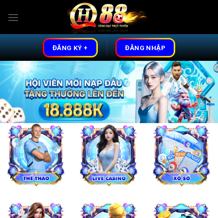
Skip
to
content
ĐĂNG KÝ +
ĐĂNG NHẬP