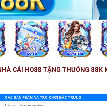
NHÀ CÁI HQ88 TẶNG THƯỞNG 88K 
CÁC SẢN PHẨM VÀ TRÒ CHƠI ĐẶC TRƯNG
Các sảnh live casino như