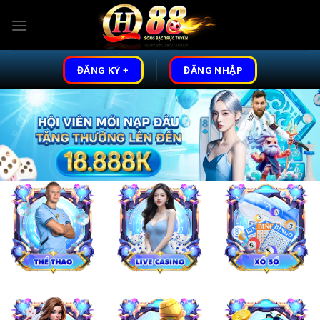
Skip
to
content
ĐĂNG KÝ +
ĐĂNG NHẬP