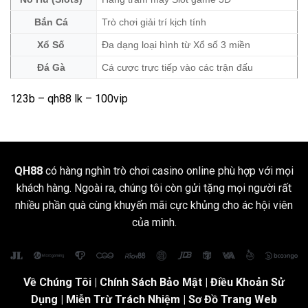
Bắn Cá
Trò chơi giải trí kịch tính
Xổ Số
Đa dạng loại hình từ Xổ số 3 miền
Đá Gà
Cá cược trực tiếp vào các trận đấu
123b
–
qh88 lk
– 100vip
QH88
có hàng nghìn trò chơi casino online phù hợp với mọi
khách hàng. Ngoài ra, chúng tôi còn gửi tặng mọi người rất
nhiều phần quà cùng khuyến mãi cực khủng cho ác hội viên
của mình.
Về Chúng Tôi
|
Chính Sách Bảo Mật
|
Điều Khoản Sử
Dụng
| Miễn Trừ Trách Nhiệm |
Sơ Đồ Trang Web