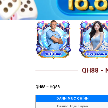
QH88 - 
QH88
– HQ88
DANH MỤC CHÍNH
Casino Trực Tuyến