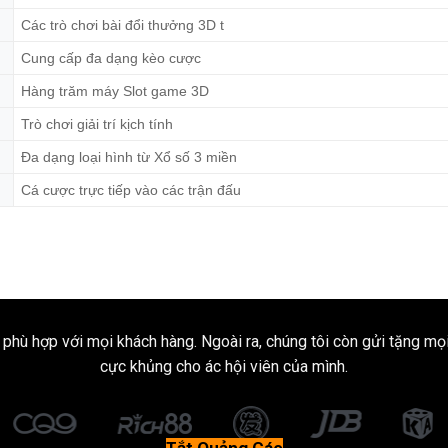
Các trò chơi bài đổi thưởng 3D t
Cung cấp đa dạng kèo cược
Hàng trăm máy Slot game 3D
Trò chơi giải trí kịch tính
Đa dạng loại hình từ Xổ số 3 miền
Cá cược trực tiếp vào các trận đấu
 phù hợp với mọi khách hàng. Ngoài ra, chúng tôi còn gửi tặng mọ
cực khủng cho ác hội viên của mình.