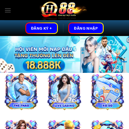
Skip
to
content
ĐĂNG KÝ +
ĐĂNG NHẬP