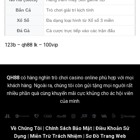
Bắn Cá
Trò chơi giải trí kịch tính
Xổ Số
Đa dạng loại hình từ Xổ số 3 miền
Đá Gà
Cá cược trực tiếp vào các trận đấu
123b
–
qh88 lk
– 100vip
QH88
có hàng nghìn trò chơi casino online phù hợp với mọi
khách hàng. Ngoài ra, chúng tôi còn gửi tặng mọi người rất
nhiều phần quà cùng khuyến mãi cực khủng cho ác hội viên
của mình.
Về Chúng Tôi
|
Chính Sách Bảo Mật
|
Điều Khoản Sử
Dụng
| Miễn Trừ Trách Nhiệm |
Sơ Đồ Trang Web