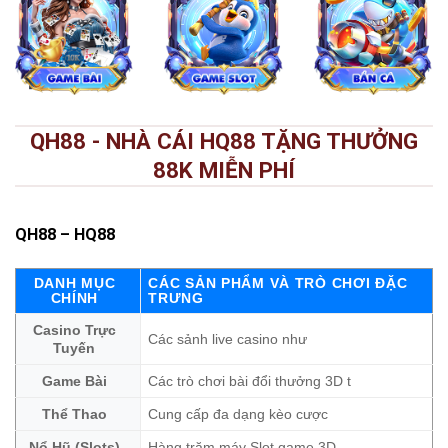
QH88 - NHÀ CÁI HQ88 TẶNG THƯỞNG
88K MIỄN PHÍ
QH88
– HQ88
DANH MỤC
CÁC SẢN PHẨM VÀ TRÒ CHƠI ĐẶC
CHÍNH
TRƯNG
Casino Trực
Các sảnh live casino như
Tuyến
Game Bài
Các trò chơi bài đổi thưởng 3D t
Thể Thao
Cung cấp đa dạng kèo cược
Nổ Hũ (Slots)
Hàng trăm máy Slot game 3D