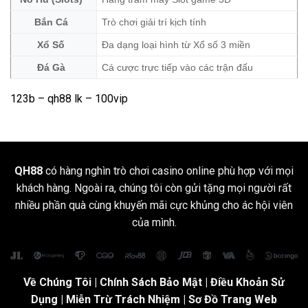
Bắn Cá
Trò chơi giải trí kịch tính
Xổ Số
Đa dạng loại hình từ Xổ số 3 miền
Đá Gà
Cá cược trực tiếp vào các trận đấu
123b
–
qh88 lk
– 100vip
QH88
có hàng nghìn trò chơi casino online phù hợp với mọi
khách hàng. Ngoài ra, chúng tôi còn gửi tặng mọi người rất
nhiều phần quà cùng khuyến mãi cực khủng cho ác hội viên
của mình.
Về Chúng Tôi
|
Chính Sách Bảo Mật
|
Điều Khoản Sử
Dụng
| Miễn Trừ Trách Nhiệm |
Sơ Đồ Trang Web