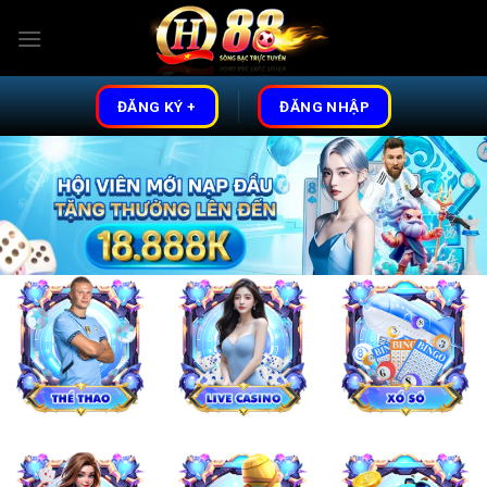
Skip
to
content
ĐĂNG KÝ +
ĐĂNG NHẬP