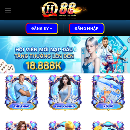
Skip
to
content
ĐĂNG KÝ +
ĐĂNG NHẬP