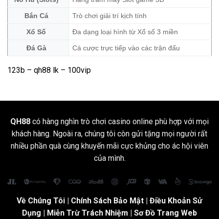
Bắn Cá
Trò chơi giải trí kịch tính
Xổ Số
Đa dạng loại hình từ Xổ số 3 miền
Đá Gà
Cá cược trực tiếp vào các trận đấu
123b
–
qh88 lk
– 100vip
QH88
có hàng nghìn trò chơi casino online phù hợp với mọi
khách hàng. Ngoài ra, chúng tôi còn gửi tặng mọi người rất
nhiều phần quà cùng khuyến mãi cực khủng cho ác hội viên
của mình.
Về Chúng Tôi
|
Chính Sách Bảo Mật
|
Điều Khoản Sử
Dụng
| Miễn Trừ Trách Nhiệm |
Sơ Đồ Trang Web