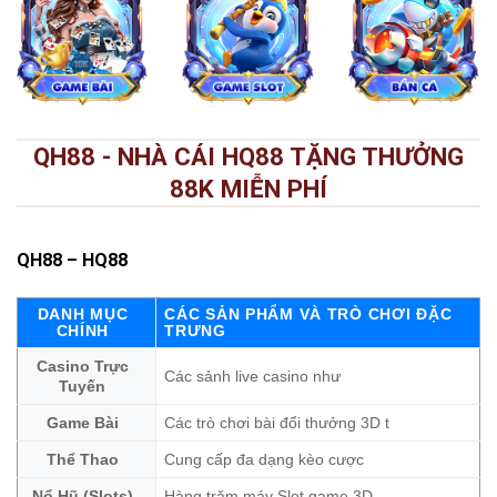
QH88 - NHÀ CÁI HQ88 TẶNG THƯỞNG
88K MIỄN PHÍ
QH88
– HQ88
DANH MỤC
CÁC SẢN PHẨM VÀ TRÒ CHƠI ĐẶC
CHÍNH
TRƯNG
Casino Trực
Các sảnh live casino như
Tuyến
Game Bài
Các trò chơi bài đổi thưởng 3D t
Thể Thao
Cung cấp đa dạng kèo cược
Nổ Hũ (Slots)
Hàng trăm máy Slot game 3D