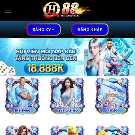
Skip
to
content
ĐĂNG KÝ +
ĐĂNG NHẬP