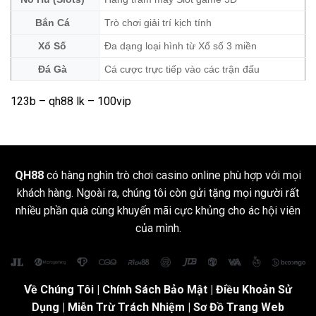
Bắn Cá
Trò chơi giải trí kịch tính
Xổ Số
Đa dạng loại hình từ Xổ số 3 miền
Đá Gà
Cá cược trực tiếp vào các trận đấu
123b
–
qh88 lk
– 100vip
QH88
có hàng nghìn trò chơi casino online phù hợp với mọi
khách hàng. Ngoài ra, chúng tôi còn gửi tặng mọi người rất
nhiều phần quà cùng khuyến mãi cực khủng cho ác hội viên
của mình.
Về Chúng Tôi
|
Chính Sách Bảo Mật
|
Điều Khoản Sử
Dụng
| Miễn Trừ Trách Nhiệm |
Sơ Đồ Trang Web