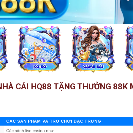
NHÀ CÁI HQ88 TẶNG THƯỞNG 88K 
CÁC SẢN PHẨM VÀ TRÒ CHƠI ĐẶC TRƯNG
Các sảnh live casino như