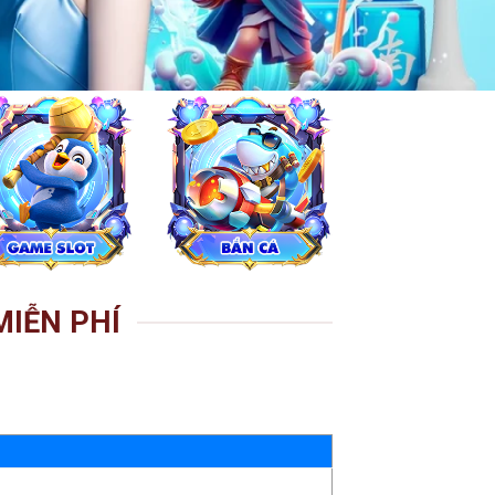
MIỄN PHÍ