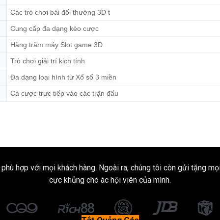
Các trò chơi bài đổi thưởng 3D t
Cung cấp đa dạng kèo cược
Hàng trăm máy Slot game 3D
Trò chơi giải trí kịch tính
Đa dạng loại hình từ Xổ số 3 miền
Cá cược trực tiếp vào các trận đấu
 phù hợp với mọi khách hàng. Ngoài ra, chúng tôi còn gửi tặng mọ
cực khủng cho ác hội viên của mình.