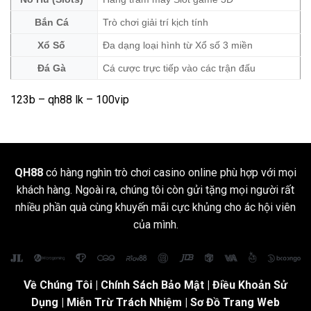
Bắn Cá
Trò chơi giải trí kịch tính
Xổ Số
Đa dạng loại hình từ Xổ số 3 miền
Đá Gà
Cá cược trực tiếp vào các trận đấu
123b
–
qh88 lk
– 100vip
QH88
có hàng nghìn trò chơi casino online phù hợp với mọi
khách hàng. Ngoài ra, chúng tôi còn gửi tặng mọi người rất
nhiều phần quà cùng khuyến mãi cực khủng cho ác hội viên
của mình.
Về Chúng Tôi
|
Chính Sách Bảo Mật
|
Điều Khoản Sử
Dụng
| Miễn Trừ Trách Nhiệm |
Sơ Đồ Trang Web