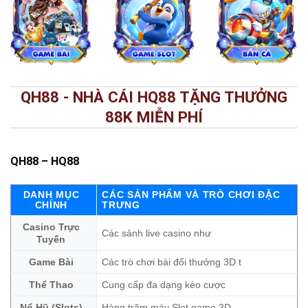
QH88 - NHÀ CÁI HQ88 TẶNG THƯỞNG
88K MIỄN PHÍ
QH88
– HQ88
DANH MỤC
CÁC SẢN PHẨM VÀ TRÒ CHƠI ĐẶC
CHÍNH
TRƯNG
Casino Trực
Các sảnh live casino như
Tuyến
Game Bài
Các trò chơi bài đổi thưởng 3D t
Thể Thao
Cung cấp đa dạng kèo cược
Nổ Hũ (Slots)
Hàng trăm máy Slot game 3D