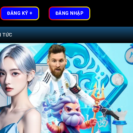
ĐĂNG KÝ +
ĐĂNG NHẬP
N TỨC