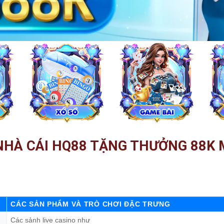
NHÀ CÁI HQ88 TẶNG THƯỞNG 88K 
CÁC SẢN PHẨM VÀ TRÒ CHƠI ĐẶC TRƯNG
Các sảnh live casino như