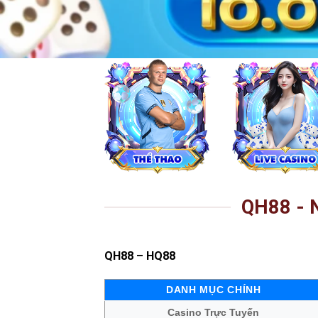
QH88 - 
QH88
– HQ88
DANH MỤC CHÍNH
Casino Trực Tuyến