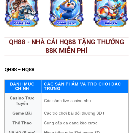
QH88 - NHÀ CÁI HQ88 TẶNG THƯỞNG
88K MIỄN PHÍ
QH88
– HQ88
DANH MỤC
CÁC SẢN PHẨM VÀ TRÒ CHƠI ĐẶC
CHÍNH
TRƯNG
Casino Trực
Các sảnh live casino như
Tuyến
Game Bài
Các trò chơi bài đổi thưởng 3D t
Thể Thao
Cung cấp đa dạng kèo cược
Nổ Hũ (Slots)
Hàng trăm máy Slot game 3D