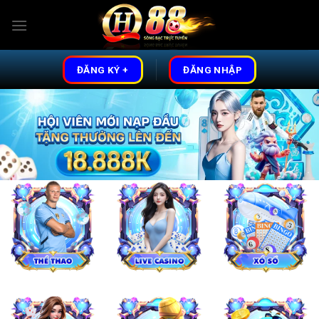
Skip
to
content
ĐĂNG KÝ +
ĐĂNG NHẬP