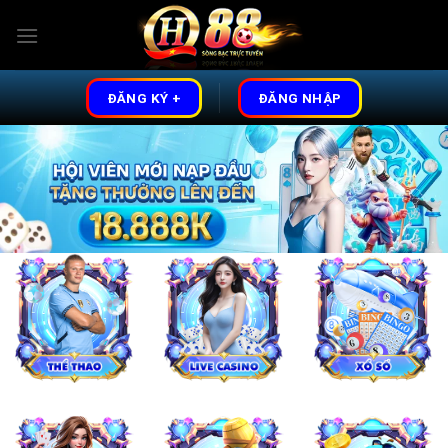
Skip
to
content
ĐĂNG KÝ +
ĐĂNG NHẬP