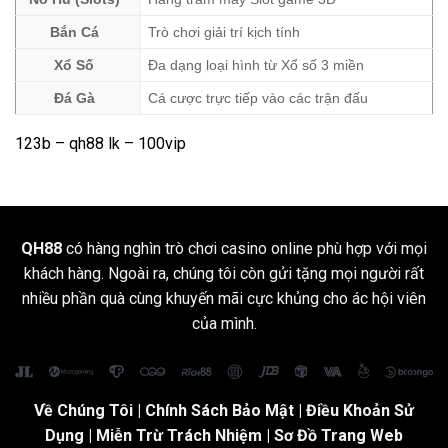
Bắn Cá
Trò chơi giải trí kịch tính
Xổ Số
Đa dạng loại hình từ Xổ số 3 miền
Đá Gà
Cá cược trực tiếp vào các trận đấu
123b
–
qh88 lk
– 100vip
QH88
có hàng nghìn trò chơi casino online phù hợp với mọi
khách hàng. Ngoài ra, chúng tôi còn gửi tặng mọi người rất
nhiều phần quà cùng khuyến mãi cực khủng cho ác hội viên
của mình.
Về Chúng Tôi
|
Chính Sách Bảo Mật
|
Điều Khoản Sử
Dụng
| Miễn Trừ Trách Nhiệm |
Sơ Đồ Trang Web