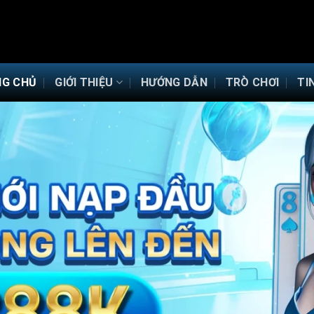
NG CHỦ
GIỚI THIỆU
HƯỚNG DẪN
TRÒ CHƠI
TI