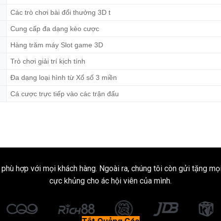
Các trò chơi bài đổi thưởng 3D t
Cung cấp đa dạng kèo cược
Hàng trăm máy Slot game 3D
Trò chơi giải trí kịch tính
Đa dạng loại hình từ Xổ số 3 miền
Cá cược trực tiếp vào các trận đấu
 phù hợp với mọi khách hàng. Ngoài ra, chúng tôi còn gửi tặng mọ
cực khủng cho ác hội viên của mình.