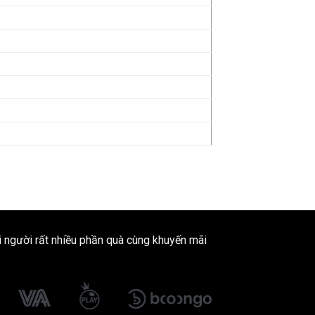
i người rất nhiều phần quà cùng khuyến mãi