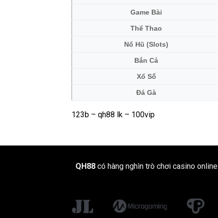
Game Bài
Thể Thao
Nổ Hũ (Slots)
Bắn Cá
Xổ Số
Đá Gà
123b
–
qh88 lk
– 100vip
QH88
có hàng nghìn trò chơi casino online